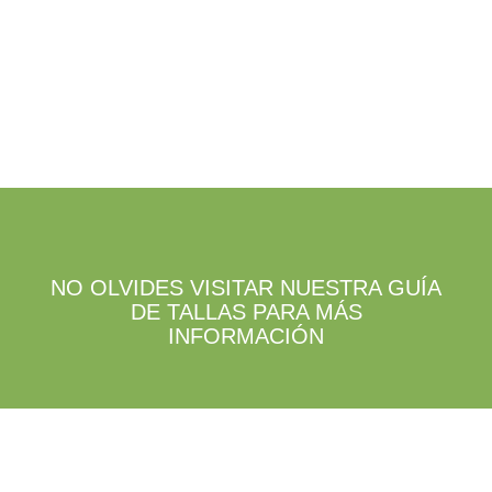
la
en
página
la
de
página
producto
de
producto
NO OLVIDES VISITAR NUESTRA GUÍA
DE TALLAS PARA MÁS
INFORMACIÓN