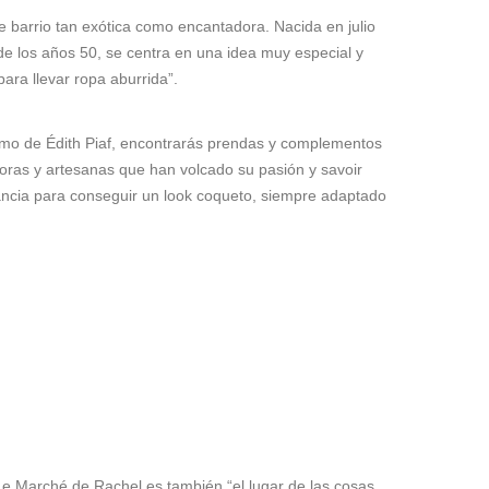
barrio tan exótica como encantadora. Nacida en julio
 de los años 50, se centra en una idea muy especial y
ara llevar ropa aburrida”.
itmo de Édith Piaf, encontrarás prendas y complementos
oras y artesanas que han volcado su pasión y savoir
egancia para conseguir un look coqueto, siempre adaptado
 Le Marché de Rachel es también “el lugar de las cosas