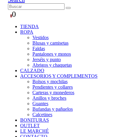
0
0
TIENDA
ROPA
Vestidos
Blusas y camisetas
Faldas
Pantalones y monos
Jerséis y punto
Abrigos y chaquetas
CALZADO
ACCESORIOS Y COMPLEMENTOS
Bolsos y mochilas
Pendientes y collares
Carteras y monederos
Anillos y broches
Guantes
Bufandas y pañuelos
Calcetines
BONITURAS
OUTLET
LE MARCHÉ
CONTACTO