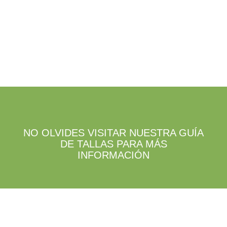
la
elegir
página
en
de
la
producto
página
de
producto
NO OLVIDES VISITAR NUESTRA GUÍA
DE TALLAS PARA MÁS
INFORMACIÓN