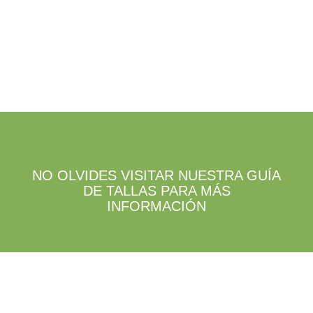
la
de
página
producto
de
producto
NO OLVIDES VISITAR NUESTRA GUÍA
DE TALLAS PARA MÁS
INFORMACIÓN