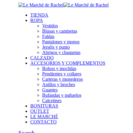
TIENDA
ROPA
Vestidos
Blusas y camisetas
Faldas
Pantalones y monos
Jerséis y punto
Abrigos y chaquetas
CALZADO
ACCESORIOS Y COMPLEMENTOS
Bolsos y mochilas
Pendientes y collares
Carteras y monederos
Anillos y broches
Guantes
Bufandas y pañuelos
Calcetines
BONITURAS
OUTLET
LE MARCHÉ
CONTACTO
Search