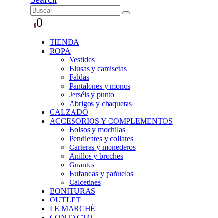
0
0
TIENDA
ROPA
Vestidos
Blusas y camisetas
Faldas
Pantalones y monos
Jerséis y punto
Abrigos y chaquetas
CALZADO
ACCESORIOS Y COMPLEMENTOS
Bolsos y mochilas
Pendientes y collares
Carteras y monederos
Anillos y broches
Guantes
Bufandas y pañuelos
Calcetines
BONITURAS
OUTLET
LE MARCHÉ
CONTACTO