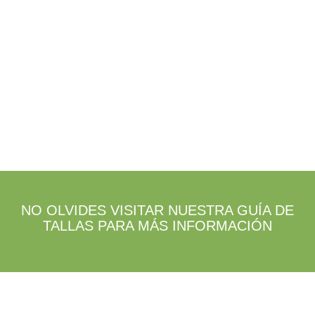
pueden
pueden
elegir
elegir
en
en
la
la
página
página
de
de
producto
producto
NO OLVIDES VISITAR NUESTRA GUÍA DE
TALLAS PARA MÁS INFORMACIÓN