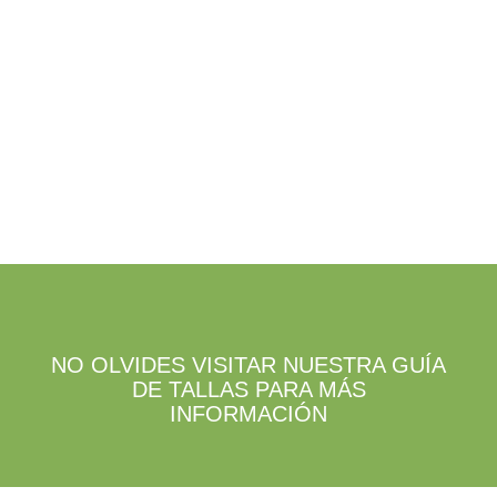
se
en
pueden
la
elegir
página
en
de
la
producto
página
de
producto
NO OLVIDES VISITAR NUESTRA GUÍA
DE TALLAS PARA MÁS
INFORMACIÓN