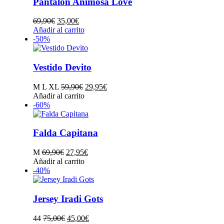
Pantalón Animosa Love
de
opciones
producto
se
El
El
69,90
€
35,00
€
pueden
precio
precio
Este
Añadir al carrito
elegir
original
actual
producto
-50%
en
era:
es:
tiene
la
69,90€.
35,00€.
múltiples
página
variantes.
Vestido Devito
de
Las
producto
opciones
El
El
M L XL
59,90
€
29,95
€
se
Este
precio
precio
Añadir al carrito
pueden
producto
original
actual
-60%
elegir
tiene
era:
es:
en
múltiples
59,90€.
29,95€.
la
variantes.
Falda Capitana
página
Las
de
opciones
El
El
M
69,90
€
27,95
€
producto
se
precio
Este
precio
Añadir al carrito
pueden
original
producto
actual
-40%
elegir
era:
tiene
es:
en
69,90€.
múltiples
27,95€.
la
variantes.
Jersey Iradi Gots
página
Las
de
opciones
El
El
44
75,00
€
45,00
€
producto
se