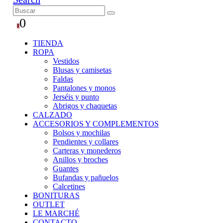
0
0
TIENDA
ROPA
Vestidos
Blusas y camisetas
Faldas
Pantalones y monos
Jerséis y punto
Abrigos y chaquetas
CALZADO
ACCESORIOS Y COMPLEMENTOS
Bolsos y mochilas
Pendientes y collares
Carteras y monederos
Anillos y broches
Guantes
Bufandas y pañuelos
Calcetines
BONITURAS
OUTLET
LE MARCHÉ
CONTACTO