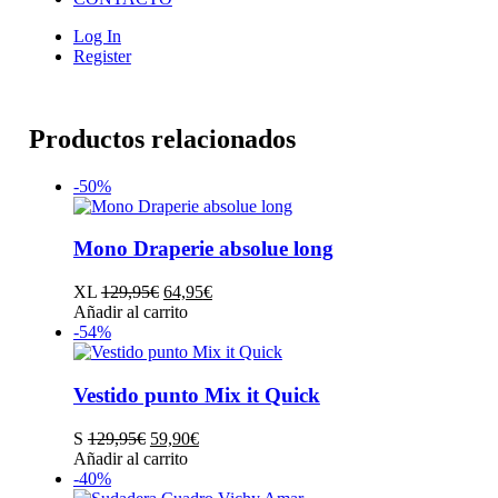
Log In
Register
Productos relacionados
-50%
Mono Draperie absolue long
El
El
XL
129,95
€
64,95
€
precio
Este
precio
Añadir al carrito
original
producto
actual
-54%
era:
tiene
es:
129,95€.
múltiples
64,95€.
variantes.
Vestido punto Mix it Quick
Las
opciones
El
El
S
129,95
€
59,90
€
se
precio
Este
precio
Añadir al carrito
pueden
original
producto
actual
-40%
elegir
era:
tiene
es: