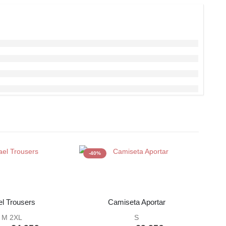
-40%
-50%
l Trousers
Camiseta Aportar
M 2XL
S