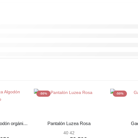
-50%
-50%
Camiseta Básica Algodón orgánico
Pantalón Luzea Rosa
Gae
40 42