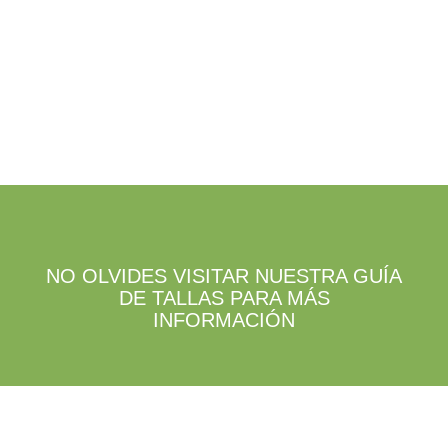
la
la
página
página
de
de
producto
producto
NO OLVIDES VISITAR NUESTRA GUÍA
DE TALLAS PARA MÁS
INFORMACIÓN