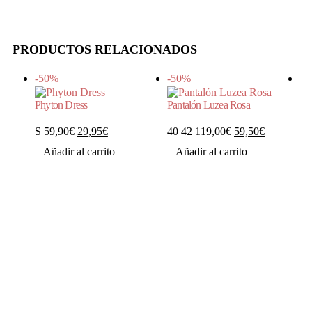
PRODUCTOS RELACIONADOS
-50%
-50%
-4
Phyton Dress
Pantalón Luzea Rosa
El
El
El
El
S
59,90
€
29,95
€
40 42
119,00
€
59,50
€
precio
precio
Este
precio
Este
precio
Añadir al carrito
Añadir al carrito
original
actual
producto
original
producto
actual
era:
es:
tiene
era:
tiene
es:
59,90€.
29,95€.
múltiples
119,00€.
múltiples
59,50€.
variantes.
variantes.
Las
Las
opciones
opciones
se
se
pueden
pueden
elegir
elegir
en
en
la
la
página
página
de
de