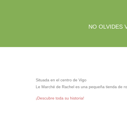
se
de
era:
tiene
es:
pueden
producto
89,90€.
múltiples
44,95€.
elegir
variantes.
en
Las
NO OLVIDES 
la
opciones
página
se
de
pueden
producto
elegir
en
la
página
de
Situada en el centro de Vigo
producto
Le Marché de Rachel es una pequeña tienda de r
¡Descubre toda su historia!