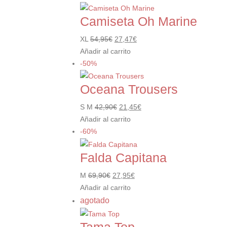
Camiseta Oh Marine
El
El
XL
54,95
€
27,47
€
precio
Este
precio
Añadir al carrito
original
producto
actual
-50%
era:
tiene
es:
Oceana Trousers
54,95€.
múltiples
27,47€.
variantes.
El
El
S M
42,90
€
21,45
€
Las
precio
Este
precio
Añadir al carrito
opciones
original
producto
actual
-60%
se
era:
tiene
es:
pueden
Falda Capitana
42,90€.
múltiples
21,45€.
elegir
variantes.
en
El
El
M
69,90
€
27,95
€
Las
la
precio
Este
precio
Añadir al carrito
opciones
página
original
producto
actual
agotado
se
de
era:
tiene
es:
pueden
producto
69,90€.
múltiples
27,95€.