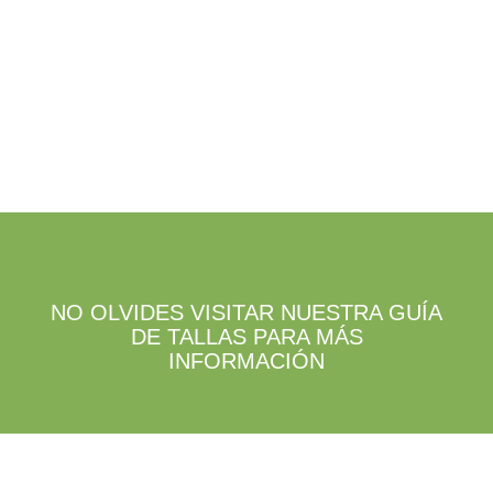
la
en
página
la
de
página
producto
de
producto
NO OLVIDES VISITAR NUESTRA GUÍA
DE TALLAS PARA MÁS
INFORMACIÓN