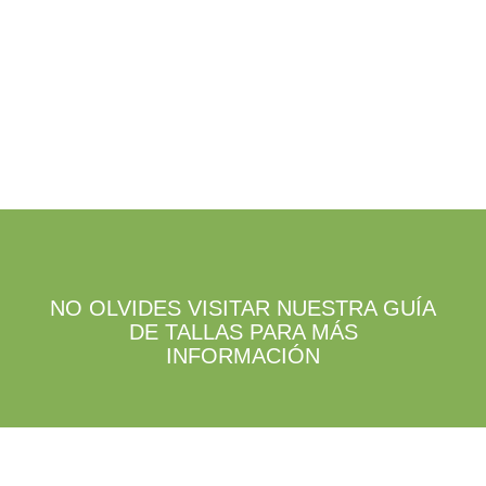
la
en
página
la
de
página
producto
de
producto
NO OLVIDES VISITAR NUESTRA GUÍA
DE TALLAS PARA MÁS
INFORMACIÓN