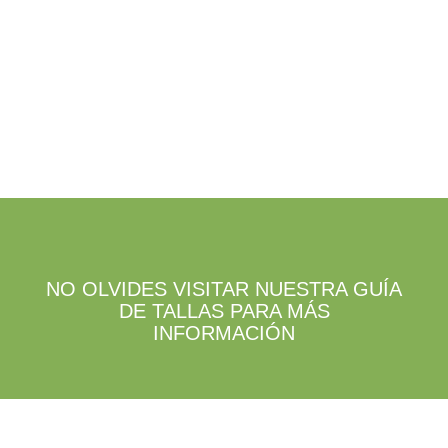
la
elegir
página
en
de
la
producto
página
de
producto
NO OLVIDES VISITAR NUESTRA GUÍA
DE TALLAS PARA MÁS
INFORMACIÓN