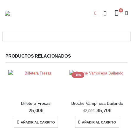
0
PRODUCTOS RELACIONADOS
-15%
Billetera Fresas
Broche Vampiresa Bailando
El
El
25,00
€
35,70
€
42,00
€
precio
precio
original
actual
AÑADIR AL CARRITO
AÑADIR AL CARRITO
era:
es:
42,00€.
35,70€.