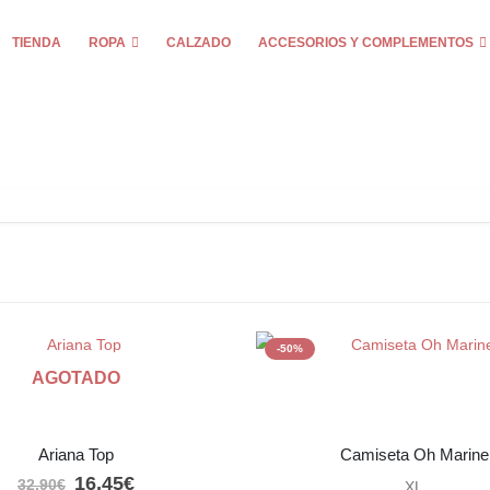
TIENDA
ROPA
CALZADO
ACCESORIOS Y COMPLEMENTOS
-50%
AGOTADO
Ariana Top
Camiseta Oh Marine
El
El
16,45
€
32,90
€
XL