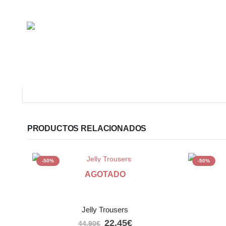
PRODUCTOS RELACIONADOS
-50%
-50%
AGOTADO
Jelly Trousers
El
El
22,45
€
44,90
€