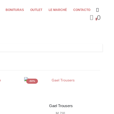
BONITURAS
OUTLET
LE MARCHÉ
CONTACTO
0
0
-50%
-50%
Gael Trousers
M 2XL