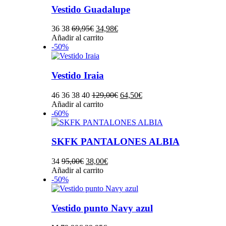
la
variantes.
Vestido Guadalupe
página
Las
de
opciones
El
El
36 38
69,95
€
34,98
€
producto
se
precio
Este
precio
Añadir al carrito
pueden
original
producto
actual
-50%
elegir
era:
tiene
es:
en
69,95€.
múltiples
34,98€.
la
variantes.
Vestido Iraia
página
Las
de
opciones
El
El
46 36 38 40
129,00
€
64,50
€
producto
se
Este
precio
precio
Añadir al carrito
pueden
producto
original
actual
-60%
elegir
tiene
era:
es:
en
múltiples
129,00€.
64,50€.
la
variantes.
SKFK PANTALONES ALBIA
página
Las
de
opciones
El
El
34
95,00
€
38,00
€
producto
se
precio
Este
precio
Añadir al carrito
pueden
original
producto
actual
-50%
elegir
era:
tiene
es:
en
95,00€.
múltiples
38,00€.
la
variantes.
Vestido punto Navy azul
página
Las
de
opciones