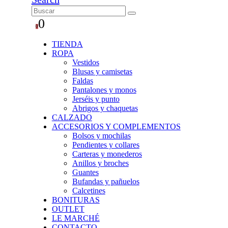
0
0
TIENDA
ROPA
Vestidos
Blusas y camisetas
Faldas
Pantalones y monos
Jerséis y punto
Abrigos y chaquetas
CALZADO
ACCESORIOS Y COMPLEMENTOS
Bolsos y mochilas
Pendientes y collares
Carteras y monederos
Anillos y broches
Guantes
Bufandas y pañuelos
Calcetines
BONITURAS
OUTLET
LE MARCHÉ
CONTACTO