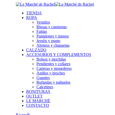
TIENDA
ROPA
Vestidos
Blusas y camisetas
Faldas
Pantalones y monos
Jerséis y punto
Abrigos y chaquetas
CALZADO
ACCESORIOS Y COMPLEMENTOS
Bolsos y mochilas
Pendientes y collares
Carteras y monederos
Anillos y broches
Guantes
Bufandas y pañuelos
Calcetines
BONITURAS
OUTLET
LE MARCHÉ
CONTACTO
Search