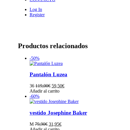
Log In
Register
Productos relacionados
-50%
Pantalón Luzea
El
El
36
119,00
€
59,50
€
precio
Este
precio
Añadir al carrito
original
producto
actual
-60%
era:
tiene
es:
119,00€.
múltiples
59,50€.
variantes.
vestido Josephine Baker
Las
opciones
El
El
M
79,90
€
31,95
€
se
precio
Este
precio
Añadir al carrito