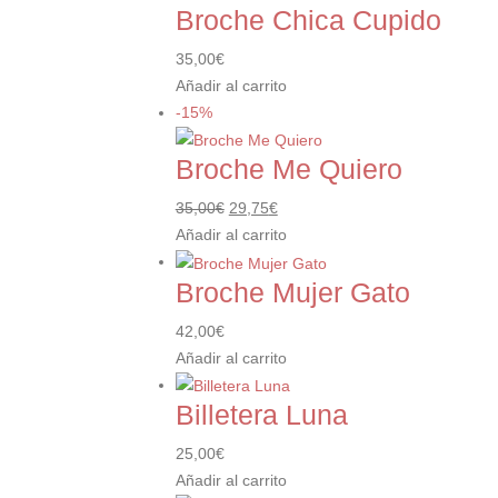
Broche Chica Cupido
35,00
€
Añadir al carrito
-15%
Broche Me Quiero
El
El
35,00
€
29,75
€
precio
precio
Añadir al carrito
original
actual
Broche Mujer Gato
era:
es:
35,00€.
29,75€.
42,00
€
Añadir al carrito
Billetera Luna
25,00
€
Añadir al carrito