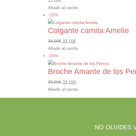
22,00
€
Añadir al carrito
-15%
Colgante camita Amelie
El
El
39,00
€
33,15
€
precio
precio
Añadir al carrito
original
actual
-15%
era:
es:
Broche Amante de los Pe
39,00€.
33,15€.
El
El
39,00
€
33,15
€
precio
precio
Añadir al carrito
original
actual
era:
es:
39,00€.
33,15€.
NO OLVIDES 