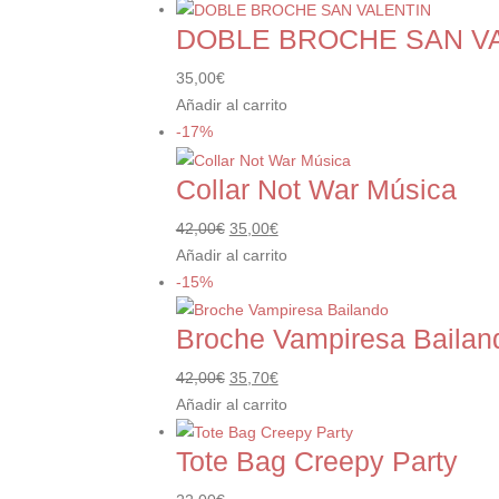
DOBLE BROCHE SAN V
35,00
€
Añadir al carrito
-17%
Collar Not War Música
El
El
42,00
€
35,00
€
precio
precio
Añadir al carrito
original
actual
-15%
era:
es:
Broche Vampiresa Bailan
42,00€.
35,00€.
El
El
42,00
€
35,70
€
precio
precio
Añadir al carrito
original
actual
Tote Bag Creepy Party
era:
es:
42,00€.
35,70€.