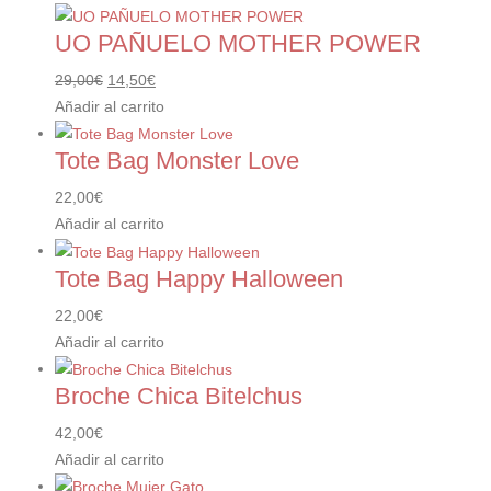
UO PAÑUELO MOTHER POWER
El
El
29,00
€
14,50
€
precio
precio
Añadir al carrito
original
actual
Tote Bag Monster Love
era:
es:
29,00€.
14,50€.
22,00
€
Añadir al carrito
Tote Bag Happy Halloween
22,00
€
Añadir al carrito
Broche Chica Bitelchus
42,00
€
Añadir al carrito