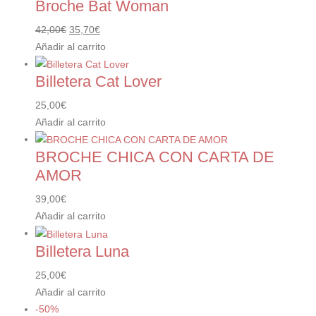
Broche Bat Woman
El
El
42,00
€
35,70
€
precio
precio
Añadir al carrito
original
actual
Billetera Cat Lover
era:
es:
42,00€.
35,70€.
25,00
€
Añadir al carrito
BROCHE CHICA CON CARTA DE
AMOR
39,00
€
Añadir al carrito
Billetera Luna
25,00
€
Añadir al carrito
-50%