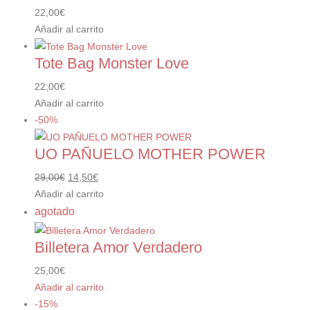
22,00
€
Añadir al carrito
Tote Bag Monster Love
22,00
€
Añadir al carrito
-50%
UO PAÑUELO MOTHER POWER
El
El
29,00
€
14,50
€
precio
precio
Añadir al carrito
original
actual
agotado
era:
es:
29,00€.
14,50€.
Billetera Amor Verdadero
25,00
€
Añadir al carrito
-15%