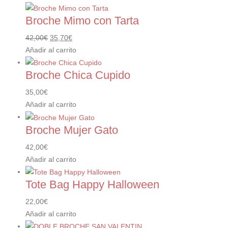
Broche Mimo con Tarta
El
El
42,00
€
35,70
€
precio
precio
Añadir al carrito
original
actual
Broche Chica Cupido
era:
es:
42,00€.
35,70€.
35,00
€
Añadir al carrito
Broche Mujer Gato
42,00
€
Añadir al carrito
Tote Bag Happy Halloween
22,00
€
Añadir al carrito