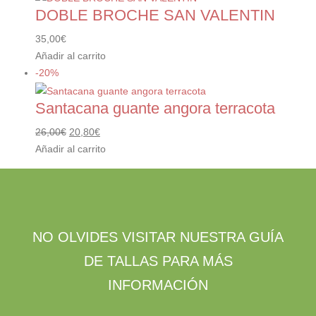
DOBLE BROCHE SAN VALENTIN
35,00
€
Añadir al carrito
-20%
Santacana guante angora terracota
El
El
26,00
€
20,80
€
precio
precio
Añadir al carrito
original
actual
era:
es:
26,00€.
20,80€.
NO OLVIDES VISITAR NUESTRA GUÍA
DE TALLAS PARA MÁS
INFORMACIÓN